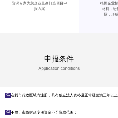
资深专家为您企业量身打造项目申
根据企业
报方案
材料，进
撰，形
申报条件
Application conditions
01
在我市行政区域内注册，具有独立法人资格且正常经营满三年以上
02
不属于市级财政专项资金不予资助范围；