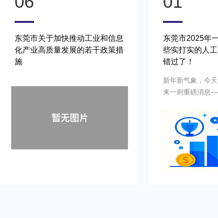
01
11
东莞市2025年一号文发布，这
2024年东莞市
些实打实的人工智能政策补贴别
智能工厂（车间
错过了！
指南
新年新气象，今天，我们要为大家带
​围绕市政府“加快
来一则重磅消息——东莞市2025年
质量建设国际科创
一号文正式发布！这篇文章不仅为东
部署，以制造业数
莞未来的发展指明了方向，更蕴含着
为引领，加力推动
无数机遇与利好，与每一位市民、企
赋能我市制造业高
业乃至整个城市的发展息息相关。接
进新型工业化新篇
下来，就让我们一起解读2025年“一
工业和信息化产业
号文”的核心内容！
工厂（车间）项目
莞市工业和信息化
理办法（试行）》
工厂认定办法》、
《东莞市工业和信