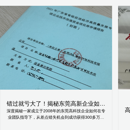
错过就亏大了！揭秘东莞高新企业如何
轻松拿下省级技术改造项目300万补贴
深度揭秘一家成立于2008年的东莞高科技企业如何在专
业团队指导下，从差点错失机会到成功获得300多万元
省级技术改造项目补贴的全过程。