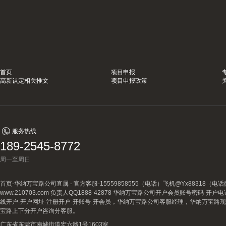
首页
项目申报
高新认定相关推文
项目申报政策
服务热线
189-2545-8772
周一至周日
首页-华纳万宝路公司直属 - 官方客服-15559858555（电话）飞机@Yx88318
www.210703.com 负责人QQ1888-42878 华纳万宝路公司开户会员账号密码-开
线开户-开户网址-注册开户-开账号-开会员，华纳万宝路公司客服经理，华纳万宝路
宝路上下分开户咨询分客服。
广东省东莞市南城街道宏六路1号1603室