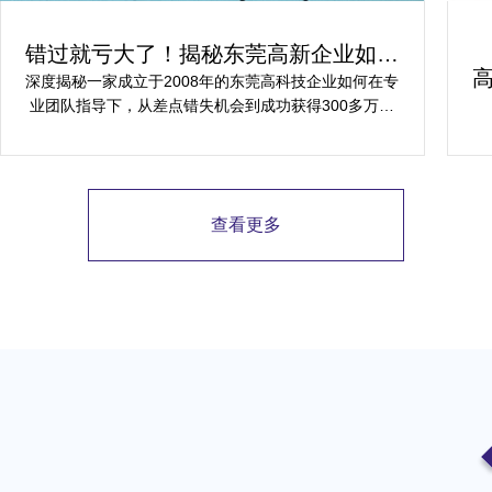
错过就亏大了！揭秘东莞高新企业如何
轻松拿下省级技术改造项目300万补贴
深度揭秘一家成立于2008年的东莞高科技企业如何在专
业团队指导下，从差点错失机会到成功获得300多万元
省级技术改造项目补贴的全过程。
查看更多