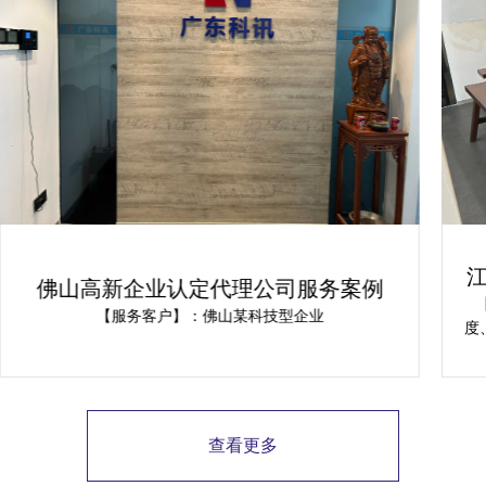
江门市高新技术企业认定案例：广东科
讯为企业提供解决方案
【报价说明】：广东科讯需结合公司体量、操作难易
【
度、文献整理情况来确认江门市高新技术企业认定报价~
若您有实际需求，可将内资消耗及影响反馈，为您免费
料
预测规划项目安排。
写
及
计
查看更多
定
新