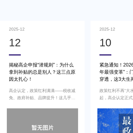
2025-12
2025-12
12
10
揭秘高企申报“潜规则”：为什么
紧急通知！202
拿到补贴的总是别人？这三点原
年最强变革”：
因太扎心！
穿透，这3大生
知晓！
高企认定，政策红利满满——税收减
政策红利不再“大水
免、政府补贴、品牌提升！这几乎是
起，高企认定正式
所有科技型企业的“必争之地”。 但为
各位企业家朋友，
什么，越来越多的企业选择找专业代
工作，花3分钟阅
理机构来申报？难道真的是因
身利益的深度解读
为“懒”吗？