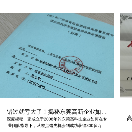
错过就亏大了！揭秘东莞高新企业如何
轻松拿下省级技术改造项目300万补贴
深度揭秘一家成立于2008年的东莞高科技企业如何在专
业团队指导下，从差点错失机会到成功获得300多万元