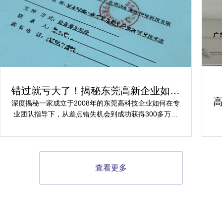
错过就亏大了！揭秘东莞高新企业如何
轻松拿下省级技术改造项目300万补贴
深度揭秘一家成立于2008年的东莞高科技企业如何在专
业团队指导下，从差点错失机会到成功获得300多万元
省级技术改造项目补贴的全过程。
查看更多