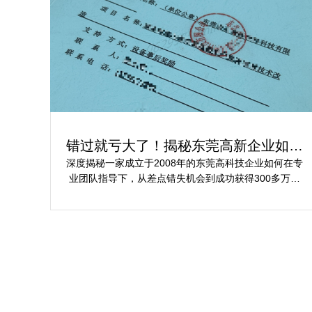
错过就亏大了！揭秘东莞高新企业如何
轻松拿下省级技术改造项目300万补贴
深度揭秘一家成立于2008年的东莞高科技企业如何在专
业团队指导下，从差点错失机会到成功获得300多万元
省级技术改造项目补贴的全过程。