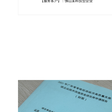
【服务客户】：佛山某科技型企业
新技
不成
家、
企业
系，
办理最
讯。