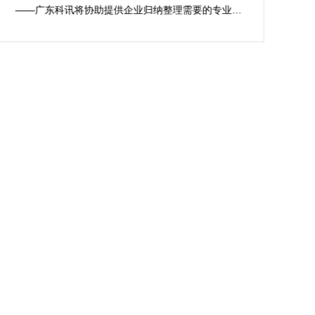
——广东科讯将协助提供企业归纳整理需要的专业资
杂性
料，包括科研成果、专利、技术论文等，并协助企业编
关
写符合科技型企业东莞市高新企业认定标准的专业资料
及报告。 2、协助提供企业准备充分的研发费用专项审
计报告、财务报表、审计报告，保证东莞市高新企业认
定办理时数据精密无误。 3、为企业进行东莞市2025高
新企业认定办理最新政策政策解说，举办内部学习，提
供方案指导等，确保企业领导层及相关人员了解2025高
新企业认定办理最新政策。