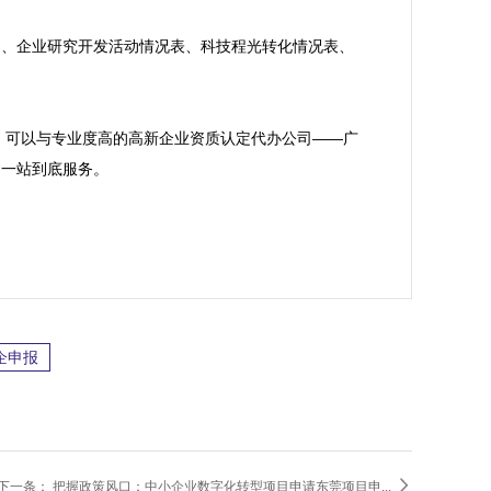
明、企业研究开发活动情况表、科技程光转化情况表、
，可以与专业度高的高新企业资质认定代办公司——广
一站到底服务。

企申报

下一条：
把握政策风口：中小企业数字化转型项目申请东莞项目申...