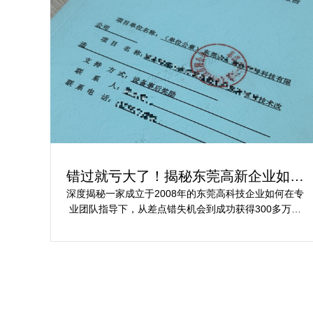
错过就亏大了！揭秘东莞高新企业如何
轻松拿下省级技术改造项目300万补贴
深度揭秘一家成立于2008年的东莞高科技企业如何在专
业团队指导下，从差点错失机会到成功获得300多万元
省级技术改造项目补贴的全过程。