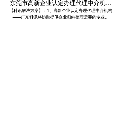
东莞市高新企业认定办理代理中介机构
佛
服务案例
【科讯解决方案】：1、高新企业认定办理代理中介机构
【
——广东科讯将协助提供企业归纳整理需要的专业资
杂性
料，包括科研成果、专利、技术论文等，并协助企业编
关
写符合科技型企业东莞市高新企业认定标准的专业资料
及报告。 2、协助提供企业准备充分的研发费用专项审
计报告、财务报表、审计报告，保证东莞市高新企业认
定办理时数据精密无误。 3、为企业进行东莞市2025高
新企业认定办理最新政策政策解说，举办内部学习，提
供方案指导等，确保企业领导层及相关人员了解2025高
新企业认定办理最新政策。