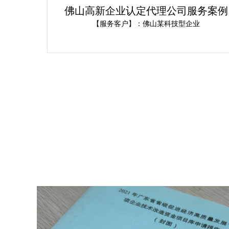
定办
佛山高新企业认定代理公司服务案例
术企
办机构
【服务客户】：佛山某科技型企业
新技
不成
家、
企业
系，
办理最
讯。