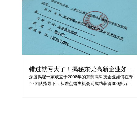
错过就亏大了！揭秘东莞高新企业如何
轻松拿下省级技术改造项目300万补贴
深度揭秘一家成立于2008年的东莞高科技企业如何在专
业团队指导下，从差点错失机会到成功获得300多万元
省级技术改造项目补贴的全过程。