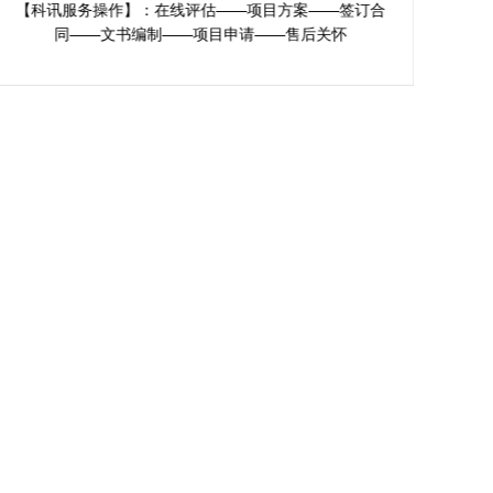
力科技企业领企业优惠
享
【科讯服务操作】：在线评估——项目方案——签订合
【
同——文书编制——项目申请——售后关怀
是
批率