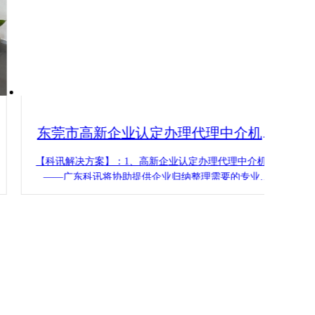
东莞市高新企业认定办理代理中介机构
服务案例
【科讯解决方案】：1、高新企业认定办理代理中介机构
——广东科讯将协助提供企业归纳整理需要的专业资
料，包括科研成果、专利、技术论文等，并协助企业编
写符合科技型企业东莞市高新企业认定标准的专业资料
及报告。 2、协助提供企业准备充分的研发费用专项审
计报告、财务报表、审计报告，保证东莞市高新企业认
定办理时数据精密无误。 3、为企业进行东莞市2025高
新企业认定办理最新政策政策解说，举办内部学习，提
供方案指导等，确保企业领导层及相关人员了解2025高
新企业认定办理最新政策。