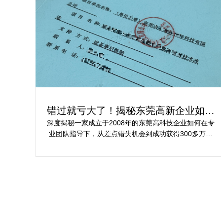
错过就亏大了！揭秘东莞高新企业如何
轻松拿下省级技术改造项目300万补贴
深度揭秘一家成立于2008年的东莞高科技企业如何在专
业团队指导下，从差点错失机会到成功获得300多万元
省级技术改造项目补贴的全过程。