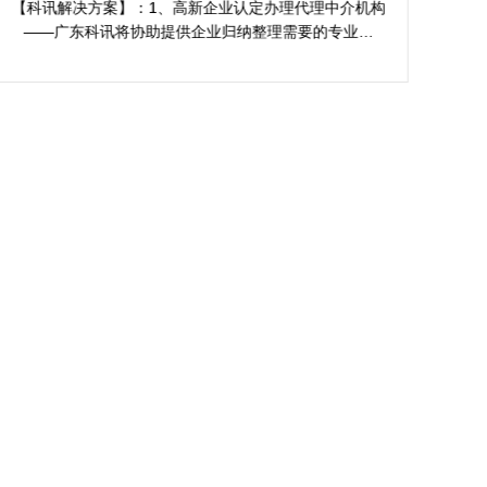
认定标准
【报价说明】：广东科讯需结合档案整理情况、项目复
【
杂性、企业情况来确认佛山高新企业认定报价~若您有有
关需求，可将内耗资源及牵动反馈，为您免费评定计划
项目方案。