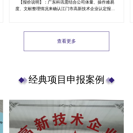
服务案例
【科讯解决方案】：1、高新企业认定办理代理中介机构
——广东科讯将协助提供企业归纳整理需要的专业资
料，包括科研成果、专利、技术论文等，并协助企业编
写符合科技型企业东莞市高新企业认定标准的专业资料
及报告。 2、协助提供企业准备充分的研发费用专项审
计报告、财务报表、审计报告，保证东莞市高新企业认
查看更多
定办理时数据精密无误。 3、为企业进行东莞市2025高
新企业认定办理最新政策政策解说，举办内部学习，提
供方案指导等，确保企业领导层及相关人员了解2025高
新企业认定办理最新政策。
经典项目申报案例