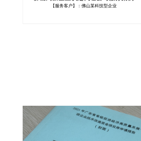
讯为企业提供解决方案
【报价说明】：广东科讯需结合公司体量、操作难易
度、文献整理情况来确认江门市高新技术企业认定报价~
若您有实际需求，可将内资消耗及影响反馈，为您免费
预测规划项目安排。