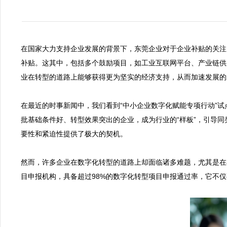
在国家大力支持企业发展的背景下，东莞企业对于企业补贴的关注
补贴。这其中，包括多个鼓励项目，如工业互联网平台、产业链供
业在转型的道路上能够获得更为坚实的经济支持，从而加速发展的
在最近的时事新闻中，我们看到“中小企业数字化赋能专项行动”试
批基础条件好、转型效果突出的企业，成为行业的“样板”，引导
要性和紧迫性提供了极大的契机。

然而，许多企业在数字化转型的道路上却面临诸多难题，尤其是在
目申报机构，具备超过98%的数字化转型项目申报通过率，它不仅