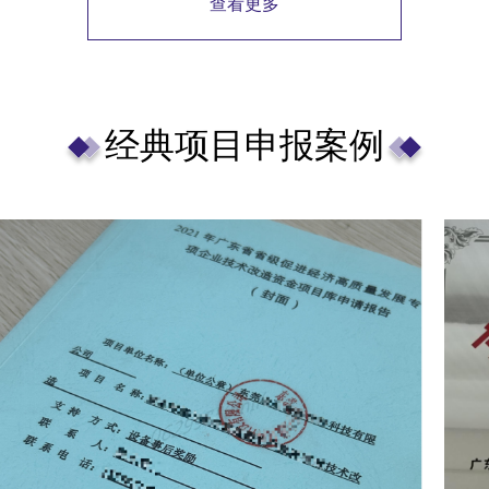
查看更多
经典项目申报案例