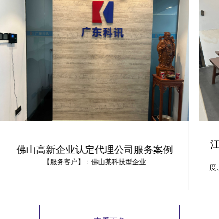
江门市高新技术
业认定代理公司服务案例
讯为企业
【报价说明】：广东科
客户】：佛山某科技型企业
度、文献整理情况来确认
若您有实际需求，可将内
预测规