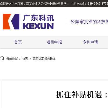
欢迎进入广东科讯，高新企业认定代理申报公司官网！
咨询热线： 189-2545-877
经国家批准的科技
首页
项目申报
专利申请

当前位置：
首页
>
高新认定相关推文
抓住补贴机遇