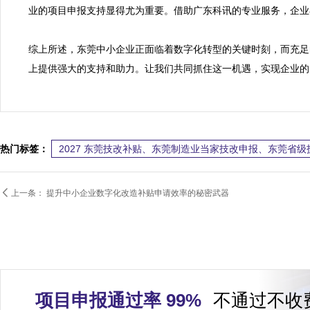
业的项目申报支持显得尤为重要。借助广东科讯的专业服务，企业
综上所述，东莞中小企业正面临着数字化转型的关键时刻，而充足
上提供强大的支持和助力。让我们共同抓住这一机遇，实现企业的
热门标签：
2027 东莞技改补贴、东莞制造业当家技改申报、东莞省

上一条：
提升中小企业数字化改造补贴申请效率的秘密武器
项目申报通过率 99%
不通过不收