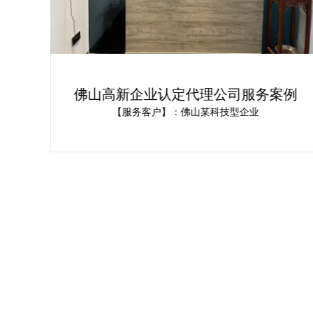
定办
佛山高新企业认定代理公司服务案例
术企
办机构
【服务客户】：佛山某科技型企业
新技
不成
家、
企业
系，
办理最
讯。