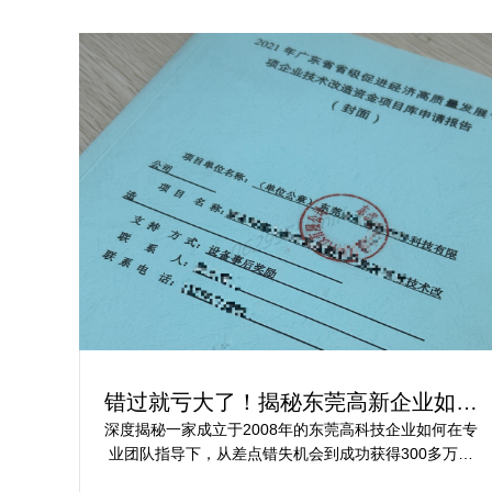
错过就亏大了！揭秘东莞高新企业如何
轻松拿下省级技术改造项目300万补贴
深度揭秘一家成立于2008年的东莞高科技企业如何在专
业团队指导下，从差点错失机会到成功获得300多万元
省级技术改造项目补贴的全过程。