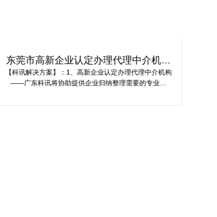
东莞市高新企业认定办理代理中介机构
佛
服务案例
【科讯解决方案】：1、高新企业认定办理代理中介机构
【
——广东科讯将协助提供企业归纳整理需要的专业资
杂性
料，包括科研成果、专利、技术论文等，并协助企业编
关
写符合科技型企业东莞市高新企业认定标准的专业资料
及报告。 2、协助提供企业准备充分的研发费用专项审
计报告、财务报表、审计报告，保证东莞市高新企业认
定办理时数据精密无误。 3、为企业进行东莞市2025高
新企业认定办理最新政策政策解说，举办内部学习，提
供方案指导等，确保企业领导层及相关人员了解2025高
新企业认定办理最新政策。