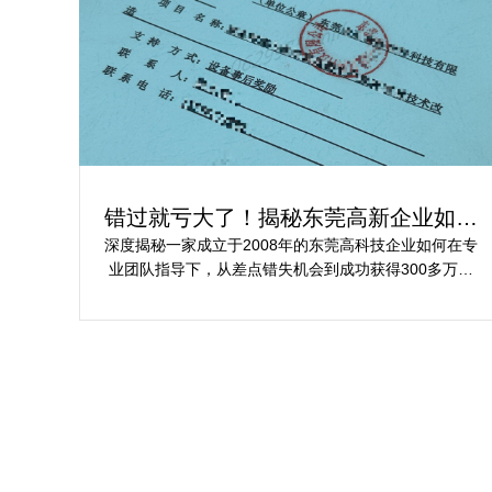
错过就亏大了！揭秘东莞高新企业如何
轻松拿下省级技术改造项目300万补贴
深度揭秘一家成立于2008年的东莞高科技企业如何在专
业团队指导下，从差点错失机会到成功获得300多万元
省级技术改造项目补贴的全过程。