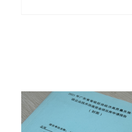
新技
不成
家、
企业
系，
办理最
讯。