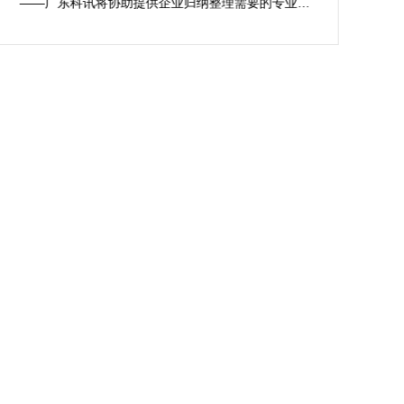
——广东科讯将协助提供企业归纳整理需要的专业资
杂性
料，包括科研成果、专利、技术论文等，并协助企业编
关
写符合科技型企业东莞市高新企业认定标准的专业资料
及报告。 2、协助提供企业准备充分的研发费用专项审
计报告、财务报表、审计报告，保证东莞市高新企业认
定办理时数据精密无误。 3、为企业进行东莞市2025高
新企业认定办理最新政策政策解说，举办内部学习，提
供方案指导等，确保企业领导层及相关人员了解2025高
新企业认定办理最新政策。