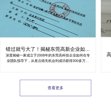
错过就亏大了！揭秘东莞高新企业如何
轻松拿下省级技术改造项目300万补贴
深度揭秘一家成立于2008年的东莞高科技企业如何在专
业团队指导下，从差点错失机会到成功获得300多万元
省级技术改造项目补贴的全过程。
查看更多