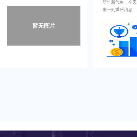
新年新气象，今天，我们要为大家带
​围绕市政府“加快
来一则重磅消息——东莞市2025年
质量建设国际科创
一号文正式发布！这篇文章不仅为东
部署，以制造业数
莞未来的发展指明了方向，更蕴含着
为引领，加力推动
无数机遇与利好，与每一位市民、企
赋能我市制造业高
业乃至整个城市的发展息息相关。接
进新型工业化新篇
下来，就让我们一起解读2025年“一
工业和信息化产业
号文”的核心内容！
工厂（车间）项目
莞市工业和信息化
理办法（试行）》
工厂认定办法》、
《东莞市工业和信
定管理办法（试行
《智能车间认定办
2），特制定本入