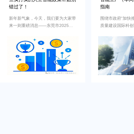
错过了！
指南
新年新气象，今天，我们要为大家带
​围绕市政府“加快
来一则重磅消息——东莞市2025年
质量建设国际科创
一号文正式发布！这篇文章不仅为东
部署，以制造业数
莞未来的发展指明了方向，更蕴含着
为引领，加力推动
无数机遇与利好，与每一位市民、企
赋能我市制造业高
业乃至整个城市的发展息息相关。接
进新型工业化新篇
下来，就让我们一起解读2025年“一
工业和信息化产业
号文”的核心内容！
工厂（车间）项目
莞市工业和信息化
理办法（试行）》
工厂认定办法》、
《东莞市工业和信
定管理办法（试行
《智能车间认定办
2），特制定本入