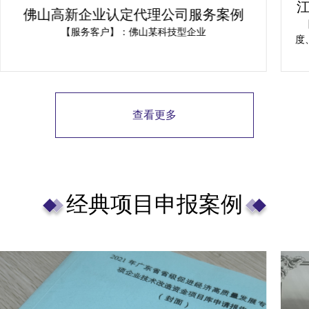
江门市高新技术企业认定案例：广东科
讯为企业提供解决方案
【报价说明】：广东科讯需结合公司体量、操作难易
【
度、文献整理情况来确认江门市高新技术企业认定报价~
若您有实际需求，可将内资消耗及影响反馈，为您免费
料
预测规划项目安排。
写
及
计
查看更多
定
新
供
经典项目申报案例