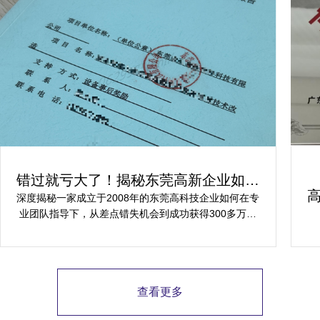
错过就亏大了！揭秘东莞高新企业如何
轻松拿下省级技术改造项目300万补贴
深度揭秘一家成立于2008年的东莞高科技企业如何在专
业团队指导下，从差点错失机会到成功获得300多万元
省级技术改造项目补贴的全过程。
查看更多