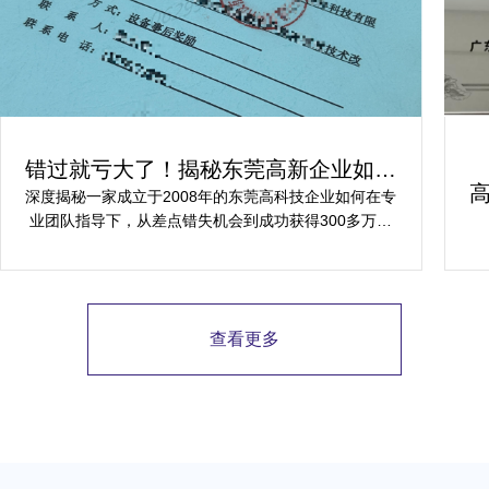
错过就亏大了！揭秘东莞高新企业如何
轻松拿下省级技术改造项目300万补贴
深度揭秘一家成立于2008年的东莞高科技企业如何在专
业团队指导下，从差点错失机会到成功获得300多万元
省级技术改造项目补贴的全过程。
查看更多