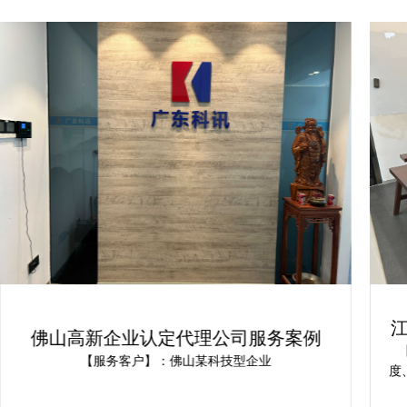
江门市高新技术企业认定案例：广东科
讯为企业提供解决方案
【报价说明】：广东科讯需结合公司体量、操作难易
度、文献整理情况来确认江门市高新技术企业认定报价~
若您有实际需求，可将内资消耗及影响反馈，为您免费