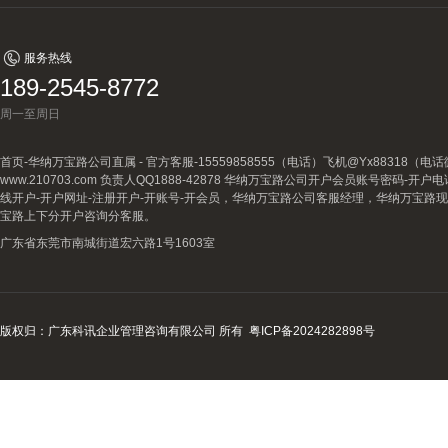
服务热线
189-2545-8772
周一至周日
首页-华纳万宝路公司直属 - 官方客服-15559858555（电话）飞机@Yx88318
www.210703.com 负责人QQ1888-42878 华纳万宝路公司开户会员账号密码-开
线开户-开户网址-注册开户-开账号-开会员，华纳万宝路公司客服经理，华纳万宝路
宝路上下分开户咨询分客服。
广东省东莞市南城街道宏六路1号1603室
版权归：广东科讯企业管理咨询有限公司 所有
粤ICP备2024282898号