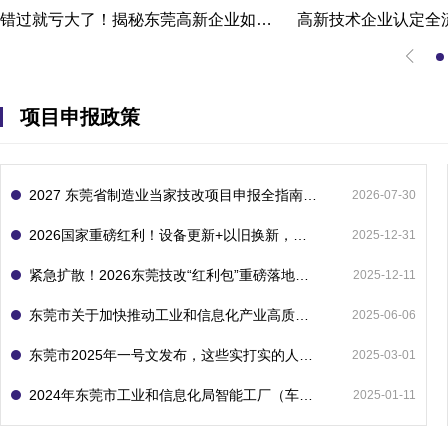
错过就亏大了！揭秘东莞高新企业如何轻松拿下省级技术改造项目300万补贴
项目申报政策
2027 东莞省制造业当家技改项目申报全指南：一次申报享省市双重补贴，最高补助 1300 万
2026-07-30
2026国家重磅红利！设备更新+以旧换新，补贴直接拿
2025-12-31
紧急扩散！2026东莞技改“红利包”重磅落地：省市联动最高补1800万！但这“一条红线”切勿踩空！
2025-12-11
东莞市关于加快推动工业和信息化产业高质量发展的若干政策措施
2025-06-06
东莞市2025年一号文发布，这些实打实的人工智能政策补贴别错过了！
2025-03-01
2024年东莞市工业和信息化局智能工厂（车间）项目入库申报指南
2025-01-11