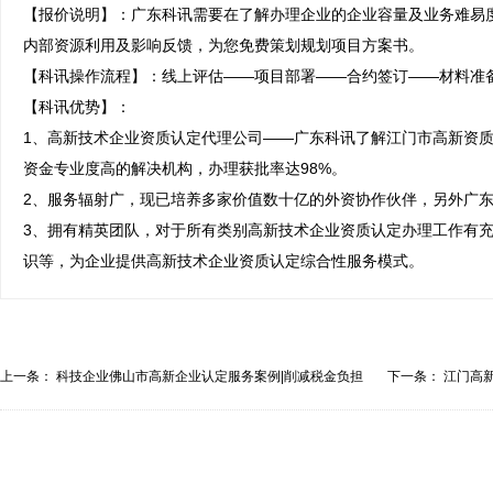
【报价说明】：广东科讯需要在了解办理企业的企业容量及业务难易
内部资源利用及影响反馈，为您免费策划规划项目方案书。

【科讯操作流程】：线上评估——项目部署——合约签订——材料准备
【科讯优势】：

1、高新技术企业资质认定代理公司——广东科讯了解江门市高新资
资金专业度高的解决机构，办理获批率达98%。

2、服务辐射广，现已培养多家价值数十亿的外资协作伙伴，另外广东
3、拥有精英团队，对于所有类别高新技术企业资质认定办理工作有
识等，为企业提供高新技术企业资质认定综合性服务模式。
上一条：
科技企业佛山市高新企业认定服务案例|削减税金负担
下一条：
江门高
全...