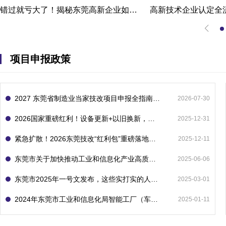
错过就亏大了！揭秘东莞高新企业如何轻松拿下省级技术改造项目300万补贴
项目申报政策
2027 东莞省制造业当家技改项目申报全指南：一次申报享省市双重补贴，最高补助 1300 万
2026-07-30
2026国家重磅红利！设备更新+以旧换新，补贴直接拿
2025-12-31
紧急扩散！2026东莞技改“红利包”重磅落地：省市联动最高补1800万！但这“一条红线”切勿踩空！
2025-12-11
东莞市关于加快推动工业和信息化产业高质量发展的若干政策措施
2025-06-06
东莞市2025年一号文发布，这些实打实的人工智能政策补贴别错过了！
2025-03-01
2024年东莞市工业和信息化局智能工厂（车间）项目入库申报指南
2025-01-11