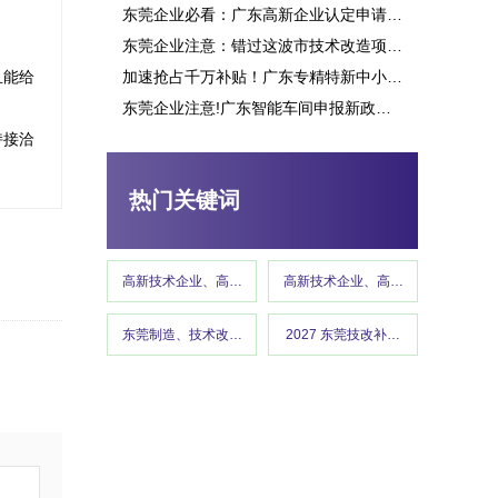
东莞企业必看：广东高新企业认定申请究竟能带来多少补贴？这些行业可获重点扶持！
东莞企业注意：错过这波市技术改造项目申报，或将损失百万补贴
且能给
加速抢占千万补贴！广东专精特新中小企业项目申报指南
东莞企业注意!广东智能车间申报新政策释放千万补贴,这些行业可优先享受
东莞市专精特新“小巨人”企业培育项目申报
持接洽
热门关键词
高新技术企业、高企认定、高企申报
高新技术企业、高企认定、高企申报
东莞制造、技术改造、东莞工信、政策红利 、企业补贴、东莞
2027 东莞技改补贴、东莞制造
高新技术企业认定