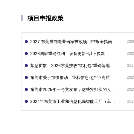
项目申报政策
2027 东莞省制造业当家技改项目申报全指南：一次申报享省市双重补贴，最高补助 1300 万
202
2026国家重磅红利！设备更新+以旧换新，补贴直接拿
202
紧急扩散！2026东莞技改“红利包”重磅落地：省市联动最高补1800万！但这“一条红线”切勿踩空！
202
东莞市关于加快推动工业和信息化产业高质量发展的若干政策措施
202
东莞市2025年一号文发布，这些实打实的人工智能政策补贴别错过了！
202
2024年东莞市工业和信息化局智能工厂（车间）项目入库申报指南
202