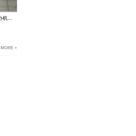
江门市高新企业资质认定申请代办机构服务案例
东莞高新技术企业认定办理案例：科技企业通过专家意见提高成过率
MORE +