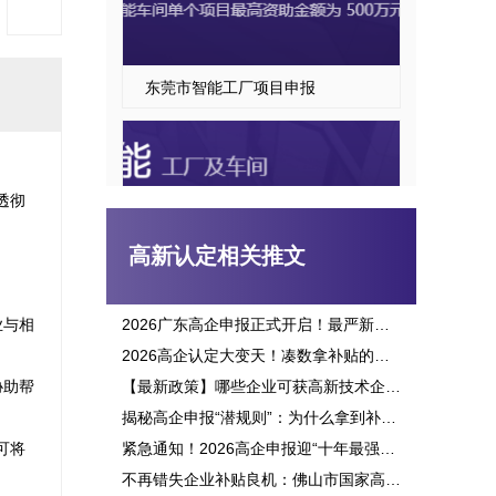
东莞市智能工厂项目申报
透彻
高新认定相关推文
业与相
2026广东高企申报正式开启！最严新政落地，三批次时间、申报资格一次讲透
2026高企认定大变天！凑数拿补贴的路彻底堵死，这六大变化企业必看
东莞市智能车间项目申报指南
协助帮
【最新政策】哪些企业可获高新技术企业认定补贴？2026申报攻略全面解析！
揭秘高企申报“潜规则”：为什么拿到补贴的总是别人？这三点原因太扎心！
可将
紧急通知！2026高企申报迎“十年最强变革”：门槛飙升、监管穿透，这3大生死线你必须立刻知晓！
不再错失企业补贴良机：佛山市国家高新企业认定标准全面解析