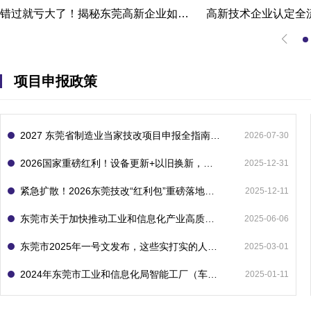
错过就亏大了！揭秘东莞高新企业如何轻松拿下省级技术改造项目300万补贴
项目申报政策
2027 东莞省制造业当家技改项目申报全指南：一次申报享省市双重补贴，最高补助 1300 万
2026-07-30
2026国家重磅红利！设备更新+以旧换新，补贴直接拿
2025-12-31
紧急扩散！2026东莞技改“红利包”重磅落地：省市联动最高补1800万！但这“一条红线”切勿踩空！
2025-12-11
东莞市关于加快推动工业和信息化产业高质量发展的若干政策措施
2025-06-06
东莞市2025年一号文发布，这些实打实的人工智能政策补贴别错过了！
2025-03-01
2024年东莞市工业和信息化局智能工厂（车间）项目入库申报指南
2025-01-11