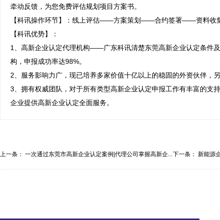
牵动反馈，为您免费评估规划项目方案书。

【科讯操作环节】：线上评估——方案策划——合约签署——资料收集
【科讯优势】：

1、高新企业认定代理机构——广东科讯清楚东莞高新企业认定条件
构，申报成功率达98%。

2、服务影响力广，现已培养多家价值十亿以上的稳固的外资伙伴，另
3、拥有权威团队，对于所有类型高新企业认定申报工作有丰富的支
企业提供高新企业认定全面服务。
上一条：
一次通过东莞市高新企业认定案例|代理公司掌握高新企...
下一条：
新能源