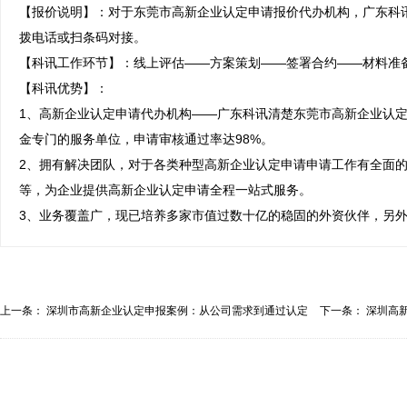
【报价说明】：对于东莞市高新企业认定申请报价代办机构，广东科
拨电话或扫条码对接。

【科讯工作环节】：线上评估——方案策划——签署合约——材料准备
【科讯优势】：

1、高新企业认定申请代办机构——广东科讯清楚东莞市高新企业认
金专门的服务单位，申请审核通过率达98%。

2、拥有解决团队，对于各类种型高新企业认定申请申请工作有全面
等，为企业提供高新企业认定申请全程一站式服务。

3、业务覆盖广，现已培养多家市值过数十亿的稳固的外资伙伴，另
上一条：
深圳市高新企业认定申报案例：从公司需求到通过认定
下一条：
深圳高
的...
高...