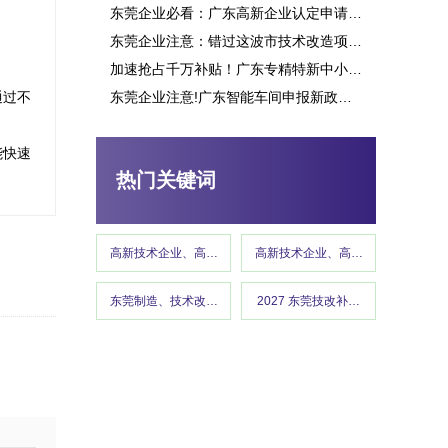
东莞企业必看：广东高新企业认定申请究竟能带来多少补贴？这些行业可获重点扶持！
东莞企业注意：错过这波市技术改造项目申报，或将损失百万补贴
加速抢占千万补贴！广东专精特新中小企业项目申报指南
通过不
东莞企业注意!广东智能车间申报新政策释放千万补贴,这些行业可优先享受
高新技术企业认定
能快速
热门关键词
高新技术企业、高企认定、高企申报
高新技术企业、高企认定、高企申报
东莞制造、技术改造、东莞工信、政策红利 、企业补贴、东莞
2027 东莞技改补贴、东莞制造