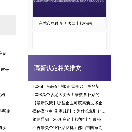
东莞市智能车间项目申报指南
高新
高新认定相关推文
务审计
2026广东高企申报正式开启！最严新政落地，三批次时间、申报资格一次讲透
议沟
2026高企认定大变天！凑数拿补贴的路彻底堵死，这六大变化企业必看
东莞市专精特新“小巨人”企业培育项目申报
【最新政策】哪些企业可获高新技术企业认定补贴？2026申报攻略全面解析！
协帮企
揭秘高企申报“潜规则”：为什么拿到补贴的总是别人？这三点原因太扎心！
紧急通知！2026高企申报迎“十年最强变革”：门槛飙升、监管穿透，这3大生死线你必须立刻知晓！
将资
不再错失企业补贴良机：佛山市国家高新企业认定标准全面解析