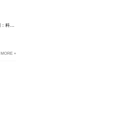
东莞高新技术企业认定办理案例：科技企业通过专家意见提高成过率
东莞高新企业资质认定案例分享：广东科讯协助新能源企业攻克难题
MORE +