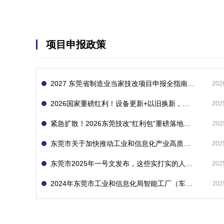
项目申报政策
2027 东莞省制造业当家技改项目申报全指南：一次申报享省市双重补贴，最高补助 1300 万
202
2026国家重磅红利！设备更新+以旧换新，补贴直接拿
202
紧急扩散！2026东莞技改“红利包”重磅落地：省市联动最高补1800万！但这“一条红线”切勿踩空！
202
东莞市关于加快推动工业和信息化产业高质量发展的若干政策措施
202
东莞市2025年一号文发布，这些实打实的人工智能政策补贴别错过了！
202
2024年东莞市工业和信息化局智能工厂（车间）项目入库申报指南
202