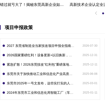
错过就亏大了！揭秘东莞高新企业如何轻松拿下省级技术改造项目300万补贴
项目申报政策
2027 东莞省制造业当家技改项目申报全指南：一次申报享省市双重补贴，最高补助 1300 万
2026-07-30
2026国家重磅红利！设备更新+以旧换新，补贴直接拿
2025-12-31
紧急扩散！2026东莞技改“红利包”重磅落地：省市联动最高补1800万！但这“一条红线”切勿踩空！
2025-12-11
东莞市关于加快推动工业和信息化产业高质量发展的若干政策措施
2025-06-06
东莞市2025年一号文发布，这些实打实的人工智能政策补贴别错过了！
2025-03-01
2024年东莞市工业和信息化局智能工厂（车间）项目入库申报指南
2025-01-11