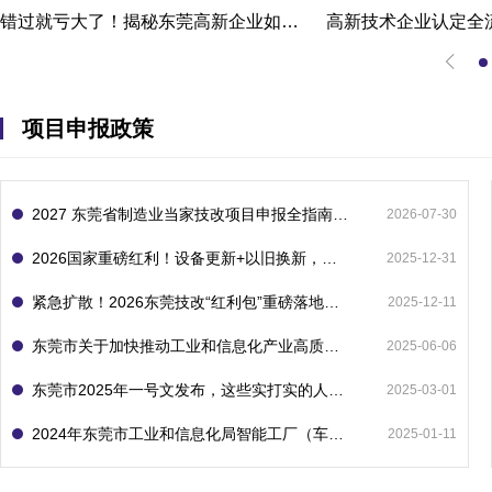
错过就亏大了！揭秘东莞高新企业如何轻松拿下省级技术改造项目300万补贴
项目申报政策
2027 东莞省制造业当家技改项目申报全指南：一次申报享省市双重补贴，最高补助 1300 万
2026-07-30
2026国家重磅红利！设备更新+以旧换新，补贴直接拿
2025-12-31
紧急扩散！2026东莞技改“红利包”重磅落地：省市联动最高补1800万！但这“一条红线”切勿踩空！
2025-12-11
东莞市关于加快推动工业和信息化产业高质量发展的若干政策措施
2025-06-06
东莞市2025年一号文发布，这些实打实的人工智能政策补贴别错过了！
2025-03-01
2024年东莞市工业和信息化局智能工厂（车间）项目入库申报指南
2025-01-11