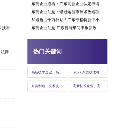
东莞企业必看：广东高新企业认定申请究竟能带来多少补贴？这些行业可获重点扶持！
东莞企业注意：错过这波市技术改造项目申报，或将损失百万补贴
加速抢占千万补贴！广东专精特新中小企业项目申报指南
科技补
东莞企业注意!广东智能车间申报新政策释放千万补贴,这些行业可优先享受
东莞市专精特新“小巨人”企业培育项目申报
热门关键词
、法律
高新技术企业、高企认定、高企申报
2027 东莞技改补贴、东莞制造
东莞制造、技术改造、东莞工信、政策红利 、企业补贴、东莞
高新技术企业、高企认定、高企申报
高新技术企业认定