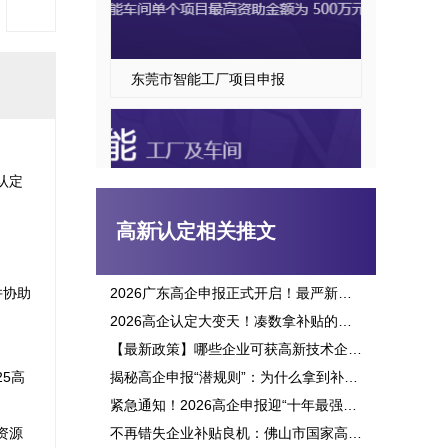
东莞市智能工厂项目申报
认定
高新认定相关推文


并协助
2026广东高企申报正式开启！最严新政落地，三批次时间、申报资格一次讲透
2026高企认定大变天！凑数拿补贴的路彻底堵死，这六大变化企业必看
东莞市智能车间项目申报指南
【最新政策】哪些企业可获高新技术企业认定补贴？2026申报攻略全面解析！
5高
揭秘高企申报“潜规则”：为什么拿到补贴的总是别人？这三点原因太扎心！
紧急通知！2026高企申报迎“十年最强变革”：门槛飙升、监管穿透，这3大生死线你必须立刻知晓！
资源
不再错失企业补贴良机：佛山市国家高新企业认定标准全面解析