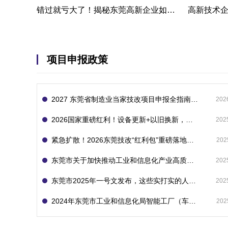
错过就亏大了！揭秘东莞高新企业如何轻松拿下省级技术改造项目300万补贴
项目申报政策
2027 东莞省制造业当家技改项目申报全指南：一次申报享省市双重补贴，最高补助 1300 万
202
2026国家重磅红利！设备更新+以旧换新，补贴直接拿
202
紧急扩散！2026东莞技改“红利包”重磅落地：省市联动最高补1800万！但这“一条红线”切勿踩空！
202
东莞市关于加快推动工业和信息化产业高质量发展的若干政策措施
202
东莞市2025年一号文发布，这些实打实的人工智能政策补贴别错过了！
202
2024年东莞市工业和信息化局智能工厂（车间）项目入库申报指南
202