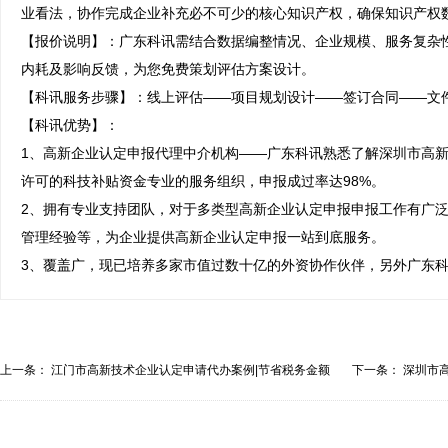
业看法，协作完成企业补充必不可少的核心知识产权，确保知识产权数
【报价说明】：广东科讯需结合数据编整情况、企业规模、服务复杂
内耗及影响反馈，为您免费策划评估方案设计。

【科讯服务步骤】：线上评估——项目规划设计——签订合同——文件
【科讯优势】：

1、高新企业认定申报代理中介机构——广东科讯熟悉了解深圳市高新
许可的科技补贴资金专业的服务组织，申报成过率达98%。

2、拥有专业支持团队，对于多类型高新企业认定申报申报工作有广
管理经验等，为企业提供高新企业认定申报一站到底服务。

3、覆盖广，现已培养多家市值过数十亿的外资协作伙伴，另外广东
上一条：
江门市高新技术企业认定申请代办案例|节省税务金额
下一条：
深圳市
协...