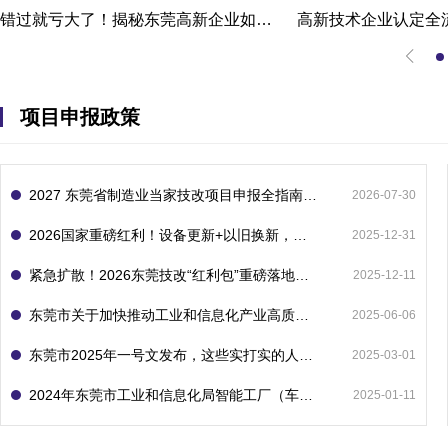
错过就亏大了！揭秘东莞高新企业如何轻松拿下省级技术改造项目300万补贴
项目申报政策
2027 东莞省制造业当家技改项目申报全指南：一次申报享省市双重补贴，最高补助 1300 万
2026-07-30
2026国家重磅红利！设备更新+以旧换新，补贴直接拿
2025-12-31
紧急扩散！2026东莞技改“红利包”重磅落地：省市联动最高补1800万！但这“一条红线”切勿踩空！
2025-12-11
东莞市关于加快推动工业和信息化产业高质量发展的若干政策措施
2025-06-06
东莞市2025年一号文发布，这些实打实的人工智能政策补贴别错过了！
2025-03-01
2024年东莞市工业和信息化局智能工厂（车间）项目入库申报指南
2025-01-11