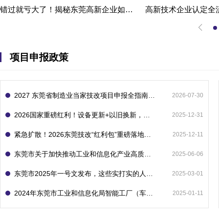
错过就亏大了！揭秘东莞高新企业如何轻松拿下省级技术改造项目300万补贴
项目申报政策
2027 东莞省制造业当家技改项目申报全指南：一次申报享省市双重补贴，最高补助 1300 万
2026-07-30
2026国家重磅红利！设备更新+以旧换新，补贴直接拿
2025-12-31
紧急扩散！2026东莞技改“红利包”重磅落地：省市联动最高补1800万！但这“一条红线”切勿踩空！
2025-12-11
东莞市关于加快推动工业和信息化产业高质量发展的若干政策措施
2025-06-06
东莞市2025年一号文发布，这些实打实的人工智能政策补贴别错过了！
2025-03-01
2024年东莞市工业和信息化局智能工厂（车间）项目入库申报指南
2025-01-11