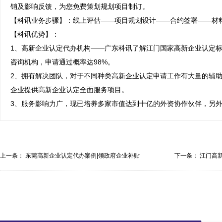
销及影响反馈，为您免费策划规划项目制订。

【科讯业务步骤】：线上评估——项目规划设计——合约签署——材料
【科讯优势】：

1、高新企业认定代办机构——广东科讯了解江门国家高新企业认定
咨询机构，申请通过概率达98%。

2、拥有解决团队，对于不同种类高新企业认定申请工作有大量的辅
企业提供高新企业认定全面服务项目。

3、服务影响力广，现已培养多家市值达到十亿的外资协作伙伴，另
上一条：
东莞高新企业认定代办案例|领政府企业补贴
下一条：
江门高
优...