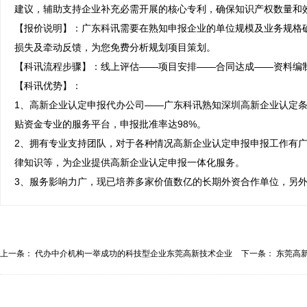
建议，辅助支持企业补充必需开展的核心专利，确保知识产权数量和效
【报价说明】：广东科讯需要在熟知申报企业的单位规模及业务规格
损失及牵动反馈，为您免费分析规划项目策划。

【科讯流程步骤】：线上评估——项目安排——合同达成——资料编制
【科讯优势】：

1、高新企业认定申报代办公司——广东科讯熟知深圳高新企业认定
贴资金专业的服务平台，申报批准率达98%。

2、拥有专业支持团队，对于各种情况高新企业认定申报申报工作有
律知识等，为企业提供高新企业认定申报一体化服务。

3、服务影响力广，现已培养多家价值数亿的长期外资合作单位，另
上一条：
代办中介机构一举成功的科技型企业东莞高新技术企业
下一条：
东莞高
认...
业...