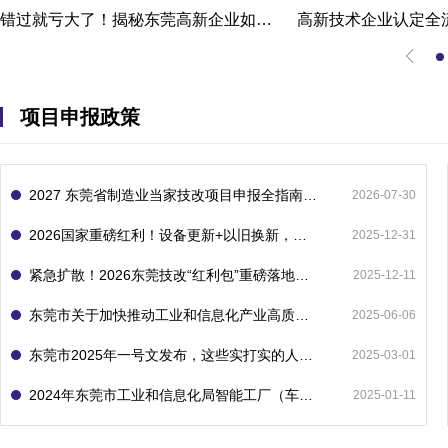
错过就亏大了！揭秘东莞高新企业如何轻松拿下省级技术改造项目300万补贴
项目申报政策
2027 东莞省制造业当家技改项目申报全指南：一次申报享省市双重补贴，最高补助 1300 万
2026-07-30
2026国家重磅红利！设备更新+以旧换新，补贴直接拿
2025-12-31
紧急扩散！2026东莞技改“红利包”重磅落地：省市联动最高补1800万！但这“一条红线”切勿踩空！
2025-12-11
东莞市关于加快推动工业和信息化产业高质量发展的若干政策措施
2025-06-06
东莞市2025年一号文发布，这些实打实的人工智能政策补贴别错过了！
2025-03-01
2024年东莞市工业和信息化局智能工厂（车间）项目入库申报指南
2025-01-11