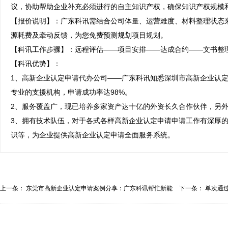
议，协助帮助企业补充必须进行的自主知识产权，确保知识产权规模和
【报价说明】：广东科讯需结合公司体量、运营难度、材料整理状态
源耗费及牵动反馈，为您免费预测规划项目规划。

【科讯工作步骤】：远程评估——项目安排——达成合约——文书整理
【科讯优势】：

1、高新企业认定申请代办公司——广东科讯知悉深圳市高新企业认定
专业的支援机构，申请成功率达98%。

2、服务覆盖广，现已培养多家资产达十亿的外资长久合作伙伴，另外
3、拥有技术队伍，对于各式各样高新企业认定申请申请工作有深厚
识等，为企业提供高新企业认定申请全面服务系统。
上一条：
东莞市高新企业认定申请案例分享：广东科讯帮忙新能
下一条：
单次通过
源...