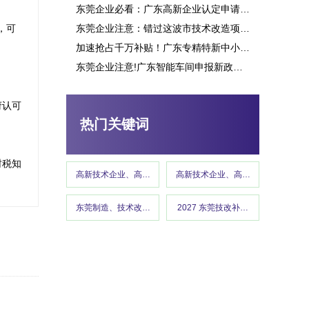
东莞企业必看：广东高新企业认定申请究竟能带来多少补贴？这些行业可获重点扶持！
，可
东莞企业注意：错过这波市技术改造项目申报，或将损失百万补贴
加速抢占千万补贴！广东专精特新中小企业项目申报指南
东莞企业注意!广东智能车间申报新政策释放千万补贴,这些行业可优先享受
东莞市专精特新“小巨人”企业培育项目申报
府认可
热门关键词
财税知
高新技术企业、高企认定、高企申报
高新技术企业、高企认定、高企申报
东莞制造、技术改造、东莞工信、政策红利 、企业补贴、东莞
2027 东莞技改补贴、东莞制造
高新技术企业认定