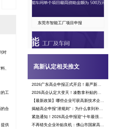
东莞市智能工厂项目申报
到对
高新认定相关推文
材料、
2026广东高企申报正式开启！最严新政落地，三批次时间、申报资格一次讲透
准的工
2026高企认定大变天！凑数拿补贴的路彻底堵死，这六大变化企业必看
东莞市智能车间项目申报指南
【最新政策】哪些企业可获高新技术企业认定补贴？2026申报攻略全面解析！
面的合
揭秘高企申报“潜规则”：为什么拿到补贴的总是别人？这三点原因太扎心！
紧急通知！2026高企申报迎“十年最强变革”：门槛飙升、监管穿透，这3大生死线你必须立刻知晓！
，提供
不再错失企业补贴良机：佛山市国家高新企业认定标准全面解析