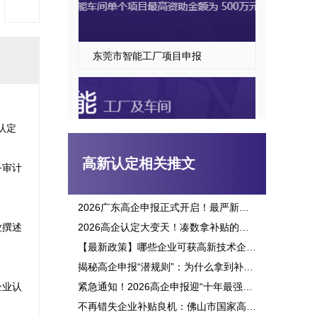
东莞市智能车间项目申报指南
认定
高新认定相关推文
务审计
2026广东高企申报正式开启！最严新政落地，三批次时间、申报资格一次讲透
业撰述
2026高企认定大变天！凑数拿补贴的路彻底堵死，这六大变化企业必看
东莞市专精特新“小巨人”企业培育项目申报
【最新政策】哪些企业可获高新技术企业认定补贴？2026申报攻略全面解析！
揭秘高企申报“潜规则”：为什么拿到补贴的总是别人？这三点原因太扎心！
企业认
紧急通知！2026高企申报迎“十年最强变革”：门槛飙升、监管穿透，这3大生死线你必须立刻知晓！
不再错失企业补贴良机：佛山市国家高新企业认定标准全面解析