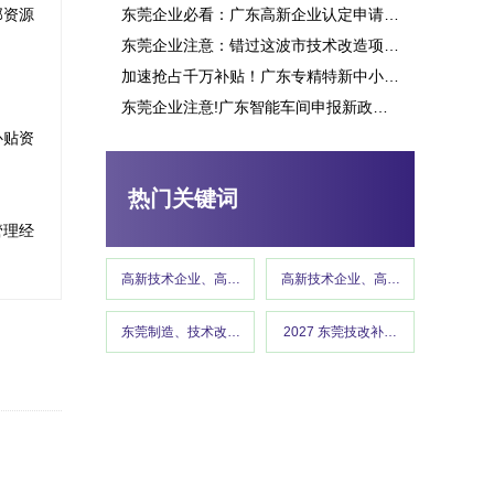
部资源
东莞企业必看：广东高新企业认定申请究竟能带来多少补贴？这些行业可获重点扶持！
东莞企业注意：错过这波市技术改造项目申报，或将损失百万补贴
加速抢占千万补贴！广东专精特新中小企业项目申报指南
东莞企业注意!广东智能车间申报新政策释放千万补贴,这些行业可优先享受
高新技术企业认定
补贴资
热门关键词
管理经
高新技术企业、高企认定、高企申报
高新技术企业、高企认定、高企申报
东莞制造、技术改造、东莞工信、政策红利 、企业补贴、东莞
2027 东莞技改补贴、东莞制造