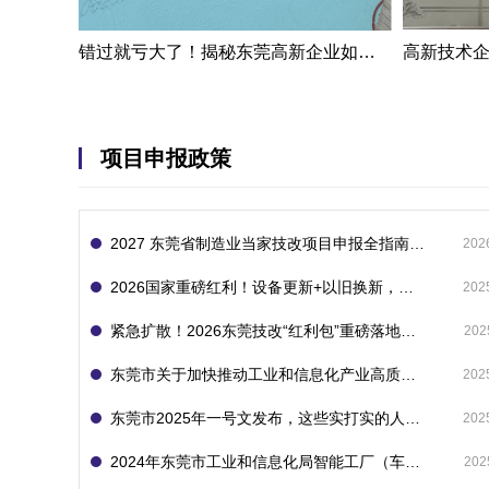
错过就亏大了！揭秘东莞高新企业如何轻松拿下省级技术改造项目300万补贴
项目申报政策
2027 东莞省制造业当家技改项目申报全指南：一次申报享省市双重补贴，最高补助 1300 万
202
2026国家重磅红利！设备更新+以旧换新，补贴直接拿
202
紧急扩散！2026东莞技改“红利包”重磅落地：省市联动最高补1800万！但这“一条红线”切勿踩空！
202
东莞市关于加快推动工业和信息化产业高质量发展的若干政策措施
202
东莞市2025年一号文发布，这些实打实的人工智能政策补贴别错过了！
202
2024年东莞市工业和信息化局智能工厂（车间）项目入库申报指南
202