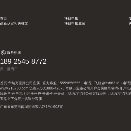
首页
项目申报
高新认定相关推文
项目申报政策
服务热线
189-2545-8772
周一至周日
首页-华纳万宝路公司直属 - 官方客服-15559858555（电话）飞机@Yx88318
www.210703.com 负责人QQ1888-42878 华纳万宝路公司开户会员账号密码-开
线开户-开户网址-注册开户-开账号-开会员，华纳万宝路公司客服经理，华纳万宝路
宝路上下分开户咨询分客服。
广东省东莞市南城街道宏六路1号1603室