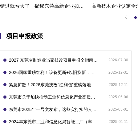
错过就亏大了！揭秘东莞高新企业如何轻松拿下省级技术改造项目300万补贴
项目申报政策
2027 东莞省制造业当家技改项目申报全指南：一次申报享省市双重补贴，最高补助 1300 万
2026-07-30
2026国家重磅红利！设备更新+以旧换新，补贴直接拿
2025-12-31
紧急扩散！2026东莞技改“红利包”重磅落地：省市联动最高补1800万！但这“一条红线”切勿踩空！
2025-12-11
东莞市关于加快推动工业和信息化产业高质量发展的若干政策措施
2025-06-06
东莞市2025年一号文发布，这些实打实的人工智能政策补贴别错过了！
2025-03-01
2024年东莞市工业和信息化局智能工厂（车间）项目入库申报指南
2025-01-11