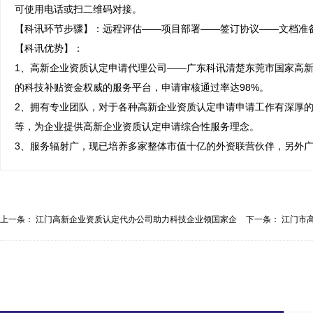
可使用电话或扫二维码对接。

【科讯环节步骤】：远程评估——项目部署——签订协议——文档准备
【科讯优势】：

1、高新企业资质认定申请代理公司——广东科讯清楚东莞市国家高
的科技补贴资金权威的服务平台，申请审核通过率达98%。

2、拥有专业团队，对于各种高新企业资质认定申请申请工作有深厚
等，为企业提供高新企业资质认定申请综合性服务理念。

3、服务辐射广，现已培养多家整体市值十亿的外资联营伙伴，另外
上一条：
江门高新企业资质认定代办公司助力科技企业领国家企
下一条：
江门市
业...