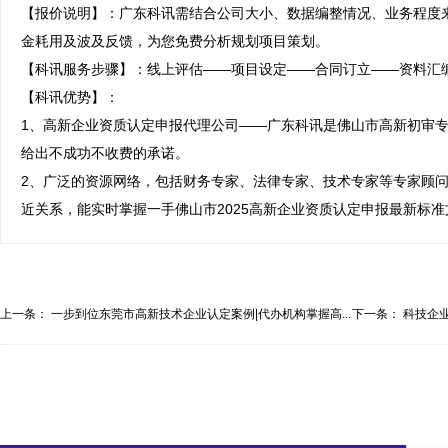
【报价说明】：广东科讯需结合公司大小、数据编整情况、业务程度
金耗用及波及反馈，为您免费分析规划项目策划。

【科讯服务步骤】：线上评估——项目设定——合同订立——资料汇编
【科讯优势】：

1、高新企业资质认定申报代理公司——广东科讯是佛山市高新初审专
给出不成功不收费的承诺。

2、广泛的资源网络，包括财务专家、法律专家、技术专家等专家顾
近关系，能实时掌握一手佛山市2025高新企业资质认定申报最新标
上一条：
一步到位东莞市高新技术企业认定案例|代办机构掌握高...
下一条：
科技企