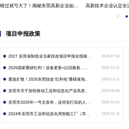
错过就亏大了！揭秘东莞高新企业如何轻松拿下省级技术改造项目300万补贴
项目申报政策
2027 东莞省制造业当家技改项目申报全指南：一次申报享省市双重补贴，最高补助 1300 万
2026-07-30
2026国家重磅红利！设备更新+以旧换新，补贴直接拿
2025-12-31
紧急扩散！2026东莞技改“红利包”重磅落地：省市联动最高补1800万！但这“一条红线”切勿踩空！
2025-12-11
东莞市关于加快推动工业和信息化产业高质量发展的若干政策措施
2025-06-06
东莞市2025年一号文发布，这些实打实的人工智能政策补贴别错过了！
2025-03-01
2024年东莞市工业和信息化局智能工厂（车间）项目入库申报指南
2025-01-11