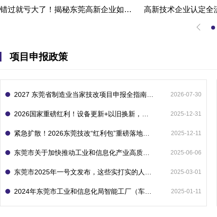
错过就亏大了！揭秘东莞高新企业如何轻松拿下省级技术改造项目300万补贴
项目申报政策
2027 东莞省制造业当家技改项目申报全指南：一次申报享省市双重补贴，最高补助 1300 万
2026-07-30
2026国家重磅红利！设备更新+以旧换新，补贴直接拿
2025-12-31
紧急扩散！2026东莞技改“红利包”重磅落地：省市联动最高补1800万！但这“一条红线”切勿踩空！
2025-12-11
东莞市关于加快推动工业和信息化产业高质量发展的若干政策措施
2025-06-06
东莞市2025年一号文发布，这些实打实的人工智能政策补贴别错过了！
2025-03-01
2024年东莞市工业和信息化局智能工厂（车间）项目入库申报指南
2025-01-11