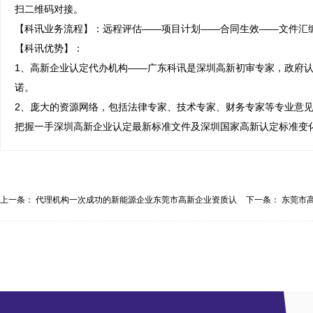
扫二维码对接。

【科讯业务流程】：远程评估——项目计划——合同生效——文件汇编
【科讯优势】：

1、高新企业认定代办机构——广东科讯是深圳高新初审专家，政府认
诺。

2、庞大的资源网络，包括法律专家、技术专家、财务专家等专业意
把握一手深圳高新企业认定最新标准文件及深圳国家高新认定标准变
上一条：
代理机构一次成功的新能源企业东莞市高新企业资质认
下一条：
东莞市
定...