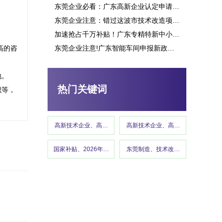
东莞企业必看：广东高新企业认定申请究竟能带来多少补贴？这些行业可获重点扶持！
东莞企业注意：错过这波市技术改造项目申报，或将损失百万补贴
加速抢占千万补贴！广东专精特新中小企业项目申报指南
高的咨
东莞企业注意!广东智能车间申报新政策释放千万补贴,这些行业可优先享受
。

热门关键词
识等，
高新技术企业、高企认定、高企申报
高新技术企业、高企认定、高企申报
国家补贴、2026年国补政策、设备更新、以旧换新
东莞制造、技术改造、东莞工信、政