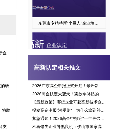
东莞市专精特新“小巨人”企业培育项目申报
新企
高新认定相关推文
定的研
2026广东高企申报正式开启！最严新政落地，三批次时间、申报资格一次讲透
2026高企认定大变天！凑数拿补贴的路彻底堵死，这六大变化企业必看
高新技术企业认定
【最新政策】哪些企业可获高新技术企业认定补贴？2026申报攻略全面解析！
，协助
揭秘高企申报“潜规则”：为什么拿到补贴的总是别人？这三点原因太扎心！
紧急通知！2026高企申报迎“十年最强变革”：门槛飙升、监管穿透，这3大生死线你必须立刻知晓！
源支
不再错失企业补贴良机：佛山市国家高新企业认定标准全面解析