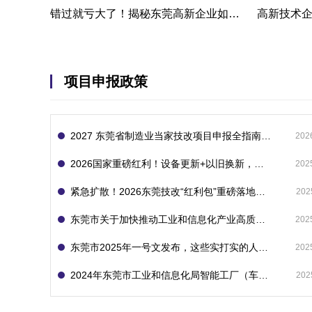
错过就亏大了！揭秘东莞高新企业如何轻松拿下省级技术改造项目300万补贴
项目申报政策
2027 东莞省制造业当家技改项目申报全指南：一次申报享省市双重补贴，最高补助 1300 万
202
2026国家重磅红利！设备更新+以旧换新，补贴直接拿
202
紧急扩散！2026东莞技改“红利包”重磅落地：省市联动最高补1800万！但这“一条红线”切勿踩空！
202
东莞市关于加快推动工业和信息化产业高质量发展的若干政策措施
202
东莞市2025年一号文发布，这些实打实的人工智能政策补贴别错过了！
202
2024年东莞市工业和信息化局智能工厂（车间）项目入库申报指南
202