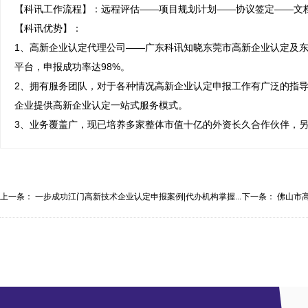
【科讯工作流程】：远程评估——项目规划计划——协议签定——文档
【科讯优势】：

1、高新企业认定代理公司——广东科讯知晓东莞市高新企业认定及
平台，申报成功率达98%。

2、拥有服务团队，对于各种情况高新企业认定申报工作有广泛的指
企业提供高新企业认定一站式服务模式。

3、业务覆盖广，现已培养多家整体市值十亿的外资长久合作伙伴，
上一条：
一步成功江门高新技术企业认定申报案例|代办机构掌握...
下一条：
佛山市