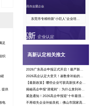
东莞市专精特新“小巨人”企业培育项目申报
满足
高新认定相关推文
组织
2026广东高企申报正式开启！最严新政落地，三批次时间、申报资格一次讲透
构磋
2026高企认定大变天！凑数拿补贴的路彻底堵死，这六大变化企业必看
高新技术企业认定
【最新政策】哪些企业可获高新技术企业认定补贴？2026申报攻略全面解析！
，提供
揭秘高企申报“潜规则”：为什么拿到补贴的总是别人？这三点原因太扎心！
紧急通知！2026高企申报迎“十年最强变革”：门槛飙升、监管穿透，这3大生死线你必须立刻知晓！
致电
不再错失企业补贴良机：佛山市国家高新企业认定标准全面解析