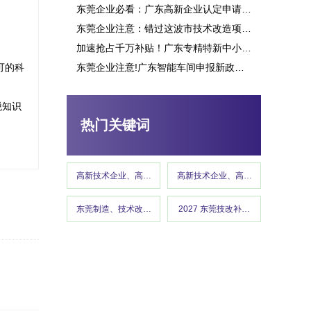
东莞企业必看：广东高新企业认定申请究竟能带来多少补贴？这些行业可获重点扶持！
东莞企业注意：错过这波市技术改造项目申报，或将损失百万补贴
加速抢占千万补贴！广东专精特新中小企业项目申报指南
可的科
东莞企业注意!广东智能车间申报新政策释放千万补贴,这些行业可优先享受
税知识
热门关键词
高新技术企业、高企认定、高企申报
高新技术企业、高企认定、高企申报
东莞制造、技术改造、东莞工信、政策红利 、企业补贴、东莞
2027 东莞技改补贴、东莞制造