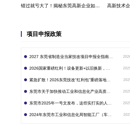
错过就亏大了！揭秘东莞高新企业如何轻松拿下省级技术改造项目300万补贴
项目申报政策
2027 东莞省制造业当家技改项目申报全指南：一次申报享省市双重补贴，最高补助 1300 万
202
2026国家重磅红利！设备更新+以旧换新，补贴直接拿
202
紧急扩散！2026东莞技改“红利包”重磅落地：省市联动最高补1800万！但这“一条红线”切勿踩空！
202
东莞市关于加快推动工业和信息化产业高质量发展的若干政策措施
202
东莞市2025年一号文发布，这些实打实的人工智能政策补贴别错过了！
202
2024年东莞市工业和信息化局智能工厂（车间）项目入库申报指南
202