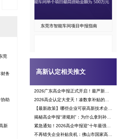
东莞市智能车间项目申报指南
东莞
高新认定相关推文
年财务
2026广东高企申报正式开启！最严新政落地，三批次时间、申报资格一次讲透
并协助
2026高企认定大变天！凑数拿补贴的路彻底堵死，这六大变化企业必看
东莞市专精特新“小巨人”企业培育项目申报
【最新政策】哪些企业可获高新技术企业认定补贴？2026申报攻略全面解析！
揭秘高企申报“潜规则”：为什么拿到补贴的总是别人？这三点原因太扎心！
高新
紧急通知！2026高企申报迎“十年最强变革”：门槛飙升、监管穿透，这3大生死线你必须立刻知晓！
不再错失企业补贴良机：佛山市国家高新企业认定标准全面解析