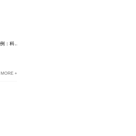
东莞高新技术企业认定办理案例：科技企业通过专家意见提高成过率
东莞高新企业资质认定案例分享：广东科讯协助新能源企业攻克难题
MORE +