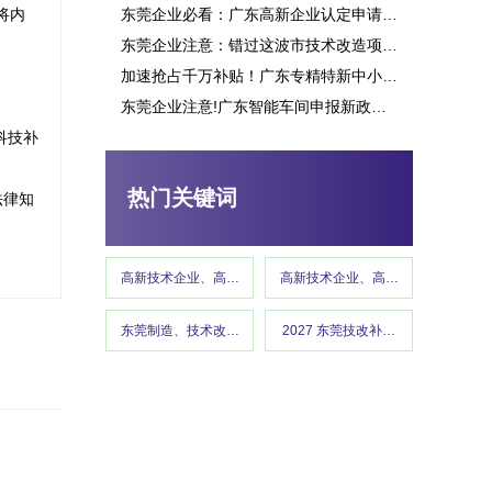
将内
东莞企业必看：广东高新企业认定申请究竟能带来多少补贴？这些行业可获重点扶持！
东莞企业注意：错过这波市技术改造项目申报，或将损失百万补贴
加速抢占千万补贴！广东专精特新中小企业项目申报指南
东莞企业注意!广东智能车间申报新政策释放千万补贴,这些行业可优先享受
高新技术企业认定
科技补
热门关键词
法律知
高新技术企业、高企认定、高企申报
高新技术企业、高企认定、高企申报
东莞制造、技术改造、东莞工信、政策红利 、企业补贴、东莞
2027 东莞技改补贴、东莞制造