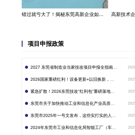
错过就亏大了！揭秘东莞高新企业如何轻松拿下省级技术改造项目300万补贴
项目申报政策
2027 东莞省制造业当家技改项目申报全指南：一次申报享省市双重补贴，最高补助 1300 万
202
2026国家重磅红利！设备更新+以旧换新，补贴直接拿
202
紧急扩散！2026东莞技改“红利包”重磅落地：省市联动最高补1800万！但这“一条红线”切勿踩空！
202
东莞市关于加快推动工业和信息化产业高质量发展的若干政策措施
202
东莞市2025年一号文发布，这些实打实的人工智能政策补贴别错过了！
202
2024年东莞市工业和信息化局智能工厂（车间）项目入库申报指南
202