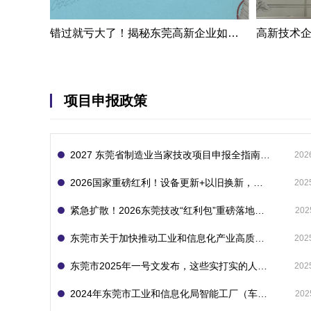
错过就亏大了！揭秘东莞高新企业如何轻松拿下省级技术改造项目300万补贴
项目申报政策
2027 东莞省制造业当家技改项目申报全指南：一次申报享省市双重补贴，最高补助 1300 万
202
2026国家重磅红利！设备更新+以旧换新，补贴直接拿
202
紧急扩散！2026东莞技改“红利包”重磅落地：省市联动最高补1800万！但这“一条红线”切勿踩空！
202
东莞市关于加快推动工业和信息化产业高质量发展的若干政策措施
202
东莞市2025年一号文发布，这些实打实的人工智能政策补贴别错过了！
202
2024年东莞市工业和信息化局智能工厂（车间）项目入库申报指南
202