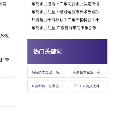
应需
东莞企业必看：广东高新企业认定申请究竟能带来多少补贴？这些行业可获重点扶持！
东莞企业注意：错过这波市技术改造项目申报，或将损失百万补贴
加速抢占千万补贴！广东专精特新中小企业项目申报指南
东莞企业注意!广东智能车间申报新政策释放千万补贴,这些行业可优先享受
东莞市智能工厂项目申报
是经政
热门关键词
项目管
高新技术企业、高企认定、高企申报
高新技术企业、高企认定、高企申报
东莞制造、技术改造、东莞工信、政策红利 、企业补贴、东莞
2027 东莞技改补贴、东莞制造
东莞市智能车间项目申报指南