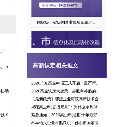
国家级、省级制造业单项冠军企业认定
江门
高新认定相关推文
料、企
2026广东高企申报正式开启！最严新政落地，三批次时间、申报资格一次讲透
并协助
2026高企认定大变天！凑数拿补贴的路彻底堵死，这六大变化企业必看
广东省技术改造项目
【最新政策】哪些企业可获高新技术企业认定补贴？2026申报攻略全面解析！


揭秘高企申报“潜规则”：为什么拿到补贴的总是别人？这三点原因太扎心！
新技术
紧急通知！2026高企申报迎“十年最强变革”：门槛飙升、监管穿透，这3大生死线你必须立刻知晓！
不再错失企业补贴良机：佛山市国家高新企业认定标准全面解析