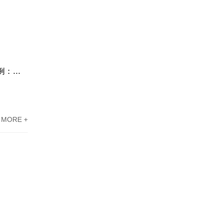
江门市高新技术企业认定办理案例：从企业需要到合格核准的全流程
东莞高新技术企业认定案例：代理机构提供解惑措施
MORE +