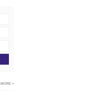
东莞市专精特新“小巨人”企业培育项目申报
MORE +
高新技术企业认定