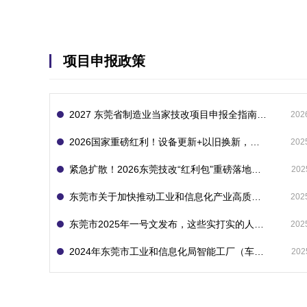
项目申报政策
2027 东莞省制造业当家技改项目申报全指南：一次申报享省市双重补贴，最高补助 1300 万
202
2026国家重磅红利！设备更新+以旧换新，补贴直接拿
202
紧急扩散！2026东莞技改“红利包”重磅落地：省市联动最高补1800万！但这“一条红线”切勿踩空！
202
东莞市关于加快推动工业和信息化产业高质量发展的若干政策措施
202
东莞市2025年一号文发布，这些实打实的人工智能政策补贴别错过了！
202
2024年东莞市工业和信息化局智能工厂（车间）项目入库申报指南
202