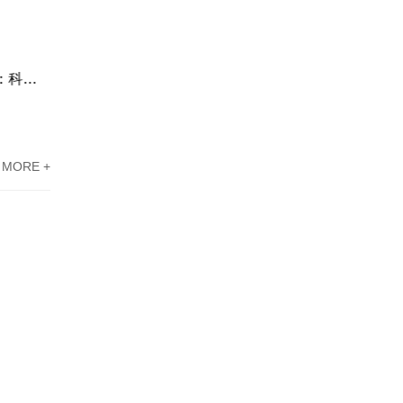
东莞高新技术企业认定办理案例：科技企业通过专家意见提高成过率
东莞高新企业资质认定案例分享：广东科讯协助新能源企业攻克难题
MORE +