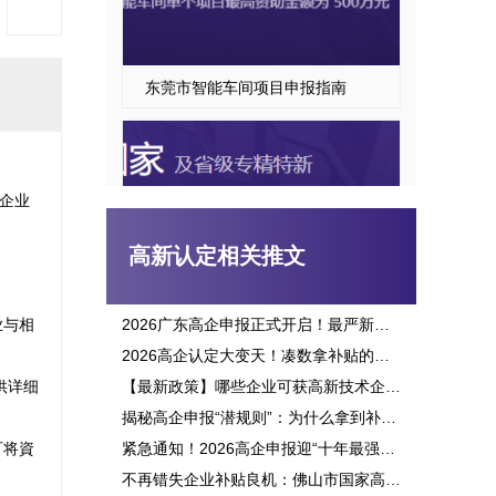
东莞市智能车间项目申报指南
企业
高新认定相关推文


业与相
2026广东高企申报正式开启！最严新政落地，三批次时间、申报资格一次讲透
2026高企认定大变天！凑数拿补贴的路彻底堵死，这六大变化企业必看
东莞市专精特新“小巨人”企业培育项目申报
供详细
【最新政策】哪些企业可获高新技术企业认定补贴？2026申报攻略全面解析！
揭秘高企申报“潜规则”：为什么拿到补贴的总是别人？这三点原因太扎心！
可将資
紧急通知！2026高企申报迎“十年最强变革”：门槛飙升、监管穿透，这3大生死线你必须立刻知晓！
不再错失企业补贴良机：佛山市国家高新企业认定标准全面解析