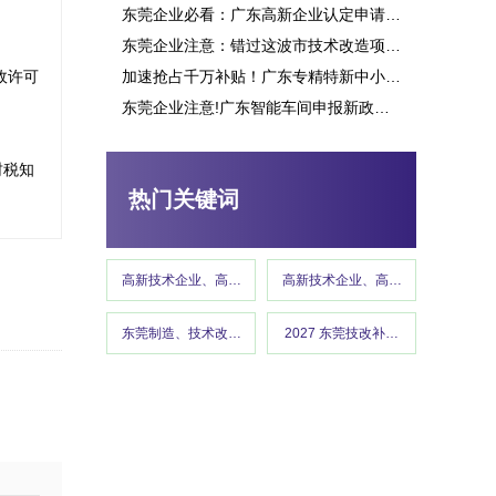
东莞企业必看：广东高新企业认定申请究竟能带来多少补贴？这些行业可获重点扶持！
东莞企业注意：错过这波市技术改造项目申报，或将损失百万补贴
政许可
加速抢占千万补贴！广东专精特新中小企业项目申报指南
东莞企业注意!广东智能车间申报新政策释放千万补贴,这些行业可优先享受
高新技术企业认定
财税知
热门关键词
高新技术企业、高企认定、高企申报
高新技术企业、高企认定、高企申报
东莞制造、技术改造、东莞工信、政策红利 、企业补贴、东莞
2027 东莞技改补贴、东莞制造