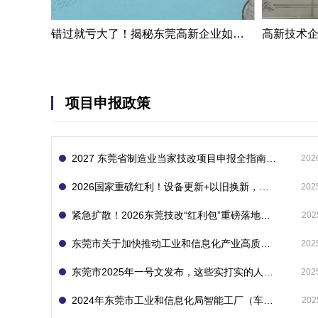
错过就亏大了！揭秘东莞高新企业如何轻松拿下省级技术改造项目300万补贴
项目申报政策
2027 东莞省制造业当家技改项目申报全指南：一次申报享省市双重补贴，最高补助 1300 万
202
2026国家重磅红利！设备更新+以旧换新，补贴直接拿
202
紧急扩散！2026东莞技改“红利包”重磅落地：省市联动最高补1800万！但这“一条红线”切勿踩空！
202
东莞市关于加快推动工业和信息化产业高质量发展的若干政策措施
202
东莞市2025年一号文发布，这些实打实的人工智能政策补贴别错过了！
202
2024年东莞市工业和信息化局智能工厂（车间）项目入库申报指南
202