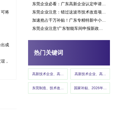
东莞企业必看：广东高新企业认定申请究竟能带来多少补贴？这些行业可获重点扶持！
，可将
东莞企业注意：错过这波市技术改造项目申报，或将损失百万补贴
加速抢占千万补贴！广东专精特新中小企业项目申报指南
东莞企业注意!广东智能车间申报新政策释放千万补贴,这些行业可优先享受
东莞市专精特新“小巨人”企业培育项目申报
给出成
热门关键词
友谊，
高新技术企业、高企认定、高企申报
高新技术企业、高企认定、高企申报
东莞制造、技术改造、东莞工信、政策红利 、企业补贴、东莞
国家补贴、2026年国补政策、设备
高新技术企业认定