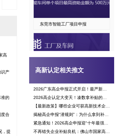
东莞市智能工厂项目申报
家高
高新认定相关推文
知识产
2026广东高企申报正式开启！最严新政落地，三批次时间、申报资格一次讲透
标准的
2026高企认定大变天！凑数拿补贴的路彻底堵死，这六大变化企业必看
东莞市智能车间项目申报指南
【最新政策】哪些企业可获高新技术企业认定补贴？2026申报攻略全面解析！
制度合
揭秘高企申报“潜规则”：为什么拿到补贴的总是别人？这三点原因太扎心！
紧急通知！2026高企申报迎“十年最强变革”：门槛飙升、监管穿透，这3大生死线你必须立刻知晓！
况，提
不再错失企业补贴良机：佛山市国家高新企业认定标准全面解析