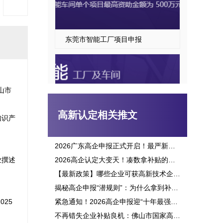
东莞市智能工厂项目申报
山市
高新认定相关推文
知识产
2026广东高企申报正式开启！最严新政落地，三批次时间、申报资格一次讲透
业撰述
2026高企认定大变天！凑数拿补贴的路彻底堵死，这六大变化企业必看
东莞市智能车间项目申报指南
【最新政策】哪些企业可获高新技术企业认定补贴？2026申报攻略全面解析！
揭秘高企申报“潜规则”：为什么拿到补贴的总是别人？这三点原因太扎心！
25
紧急通知！2026高企申报迎“十年最强变革”：门槛飙升、监管穿透，这3大生死线你必须立刻知晓！
不再错失企业补贴良机：佛山市国家高新企业认定标准全面解析