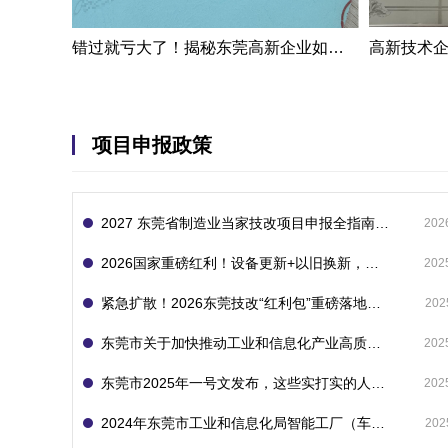
错过就亏大了！揭秘东莞高新企业如何轻松拿下省级技术改造项目300万补贴
项目申报政策
2027 东莞省制造业当家技改项目申报全指南：一次申报享省市双重补贴，最高补助 1300 万
202
2026国家重磅红利！设备更新+以旧换新，补贴直接拿
202
紧急扩散！2026东莞技改“红利包”重磅落地：省市联动最高补1800万！但这“一条红线”切勿踩空！
202
东莞市关于加快推动工业和信息化产业高质量发展的若干政策措施
202
东莞市2025年一号文发布，这些实打实的人工智能政策补贴别错过了！
202
2024年东莞市工业和信息化局智能工厂（车间）项目入库申报指南
202