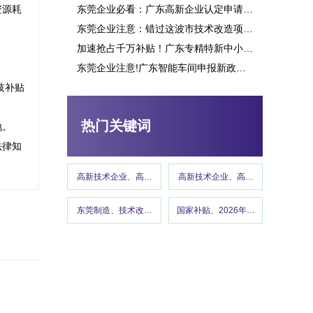
资源耗
东莞企业必看：广东高新企业认定申请究竟能带来多少补贴？这些行业可获重点扶持！
东莞企业注意：错过这波市技术改造项目申报，或将损失百万补贴
加速抢占千万补贴！广东专精特新中小企业项目申报指南
东莞企业注意!广东智能车间申报新政策释放千万补贴,这些行业可优先享受
东莞市专精特新“小巨人”企业培育项目申报
技补贴
热门关键词
。

法律知
高新技术企业、高企认定、高企申报
高新技术企业、高企认定、高企申报
东莞制造、技术改造、东莞工信、政策红利 、企业补贴、东莞
国家补贴、2026年国补政策、设备
高新技术企业认定