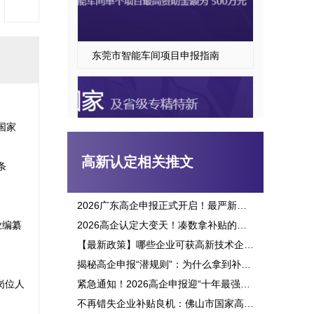
东莞市智能车间项目申报指南
国家
高新认定相关推文
条
2026广东高企申报正式开启！最严新政落地，三批次时间、申报资格一次讲透
业编纂
2026高企认定大变天！凑数拿补贴的路彻底堵死，这六大变化企业必看
东莞市专精特新“小巨人”企业培育项目申报
【最新政策】哪些企业可获高新技术企业认定补贴？2026申报攻略全面解析！
揭秘高企申报“潜规则”：为什么拿到补贴的总是别人？这三点原因太扎心！
岗位人
紧急通知！2026高企申报迎“十年最强变革”：门槛飙升、监管穿透，这3大生死线你必须立刻知晓！
不再错失企业补贴良机：佛山市国家高新企业认定标准全面解析