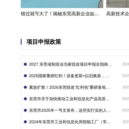
错过就亏大了！揭秘东莞高新企业如何轻松拿下省级技术改造项目300万补贴
项目申报政策
2027 东莞省制造业当家技改项目申报全指南：一次申报享省市双重补贴，最高补助 1300 万
202
2026国家重磅红利！设备更新+以旧换新，补贴直接拿
202
紧急扩散！2026东莞技改“红利包”重磅落地：省市联动最高补1800万！但这“一条红线”切勿踩空！
202
东莞市关于加快推动工业和信息化产业高质量发展的若干政策措施
202
东莞市2025年一号文发布，这些实打实的人工智能政策补贴别错过了！
202
2024年东莞市工业和信息化局智能工厂（车间）项目入库申报指南
202