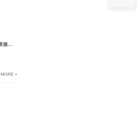
科技企业东莞市高新企业认定申请服务案例|削减税务支出
科技型企业东莞高新技术企业认定办理案例|一次拿下
MORE +