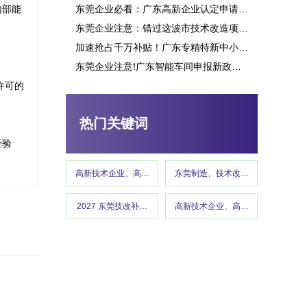
内部能
东莞企业必看：广东高新企业认定申请究竟能带来多少补贴？这些行业可获重点扶持！
东莞企业注意：错过这波市技术改造项目申报，或将损失百万补贴
加速抢占千万补贴！广东专精特新中小企业项目申报指南
东莞企业注意!广东智能车间申报新政策释放千万补贴,这些行业可优先享受
高新技术企业认定
许可的
热门关键词
经验
高新技术企业、高企认定、高企申报
东莞制造、技术改造、东莞工信、政
2027 东莞技改补贴、东莞制造业当家技改申报、东莞省级技
高新技术企业、高企认定、高企申报