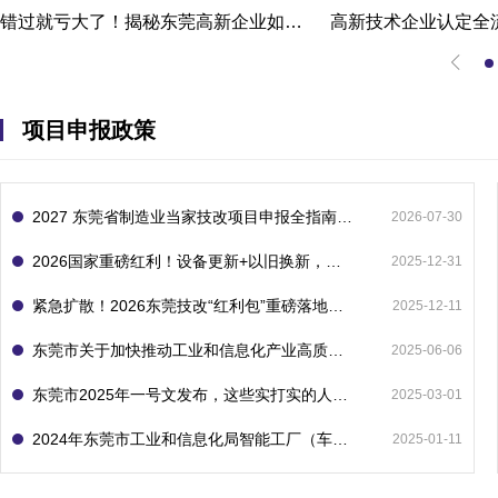
错过就亏大了！揭秘东莞高新企业如何轻松拿下省级技术改造项目300万补贴
项目申报政策
2027 东莞省制造业当家技改项目申报全指南：一次申报享省市双重补贴，最高补助 1300 万
2026-07-30
2026国家重磅红利！设备更新+以旧换新，补贴直接拿
2025-12-31
紧急扩散！2026东莞技改“红利包”重磅落地：省市联动最高补1800万！但这“一条红线”切勿踩空！
2025-12-11
东莞市关于加快推动工业和信息化产业高质量发展的若干政策措施
2025-06-06
东莞市2025年一号文发布，这些实打实的人工智能政策补贴别错过了！
2025-03-01
2024年东莞市工业和信息化局智能工厂（车间）项目入库申报指南
2025-01-11