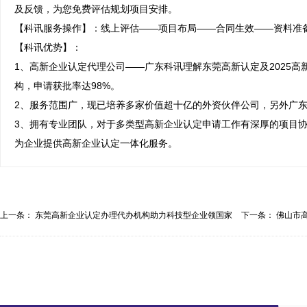
及反馈，为您免费评估规划项目安排。

【科讯服务操作】：线上评估——项目布局——合同生效——资料准备
【科讯优势】：

1、高新企业认定代理公司——广东科讯理解东莞高新认定及2025
构，申请获批率达98%。

2、服务范围广，现已培养多家价值超十亿的外资伙伴公司，另外广东
3、拥有专业团队，对于多类型高新企业认定申请工作有深厚的项目
为企业提供高新企业认定一体化服务。
上一条：
东莞高新企业认定办理代办机构助力科技型企业领国家
下一条：
佛山市
优...
家...