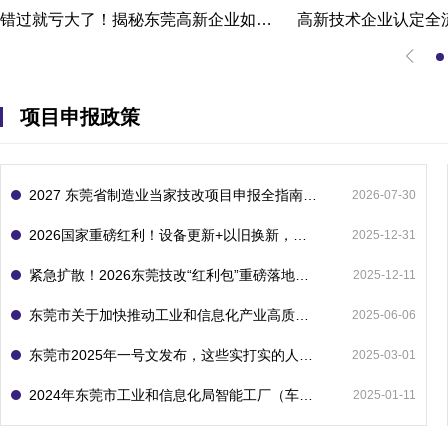
错过就亏大了！揭秘东莞高新企业如何轻松拿下省级技术改造项目300万补贴
项目申报政策
2027 东莞省制造业当家技改项目申报全指南：一次申报享省市双重补贴，最高补助 1300 万
2026-07-30
2026国家重磅红利！设备更新+以旧换新，补贴直接拿
2025-12-31
紧急扩散！2026东莞技改“红利包”重磅落地：省市联动最高补1800万！但这“一条红线”切勿踩空！
2025-12-11
东莞市关于加快推动工业和信息化产业高质量发展的若干政策措施
2025-06-06
东莞市2025年一号文发布，这些实打实的人工智能政策补贴别错过了！
2025-03-01
2024年东莞市工业和信息化局智能工厂（车间）项目入库申报指南
2025-01-11