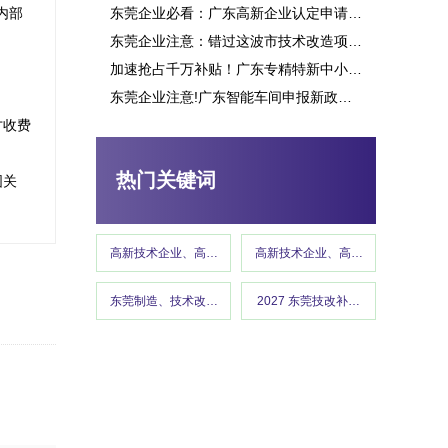
内部
东莞企业必看：广东高新企业认定申请究竟能带来多少补贴？这些行业可获重点扶持！
东莞企业注意：错过这波市技术改造项目申报，或将损失百万补贴
加速抢占千万补贴！广东专精特新中小企业项目申报指南
东莞企业注意!广东智能车间申报新政策释放千万补贴,这些行业可优先享受
东莞市专精特新“小巨人”企业培育项目申报
才收费
热门关键词
固关
高新技术企业、高企认定、高企申报
高新技术企业、高企认定、高企申报
东莞制造、技术改造、东莞工信、政策红利 、企业补贴、东莞
2027 东莞技改补贴、东莞制造
高新技术企业认定