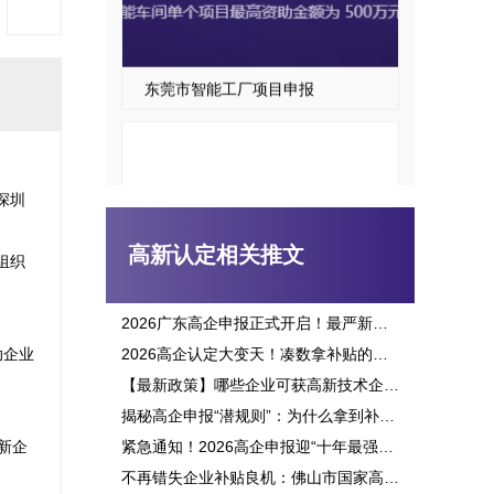
东莞市智能工厂项目申报
深圳
高新认定相关推文
组织
2026广东高企申报正式开启！最严新政落地，三批次时间、申报资格一次讲透
助企业
2026高企认定大变天！凑数拿补贴的路彻底堵死，这六大变化企业必看
东莞市智能车间项目申报指南
【最新政策】哪些企业可获高新技术企业认定补贴？2026申报攻略全面解析！
揭秘高企申报“潜规则”：为什么拿到补贴的总是别人？这三点原因太扎心！
新企
紧急通知！2026高企申报迎“十年最强变革”：门槛飙升、监管穿透，这3大生死线你必须立刻知晓！
不再错失企业补贴良机：佛山市国家高新企业认定标准全面解析