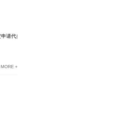
江门市高新企业资质认定申请代办机构服务案例
东莞高新技术企业认定办理案例：科技企业通过专家意见提高成过率
MORE +