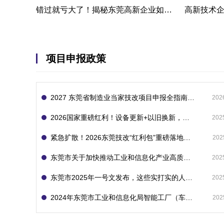
错过就亏大了！揭秘东莞高新企业如何轻松拿下省级技术改造项目300万补贴
项目申报政策
2027 东莞省制造业当家技改项目申报全指南：一次申报享省市双重补贴，最高补助 1300 万
202
2026国家重磅红利！设备更新+以旧换新，补贴直接拿
202
紧急扩散！2026东莞技改“红利包”重磅落地：省市联动最高补1800万！但这“一条红线”切勿踩空！
202
东莞市关于加快推动工业和信息化产业高质量发展的若干政策措施
202
东莞市2025年一号文发布，这些实打实的人工智能政策补贴别错过了！
202
2024年东莞市工业和信息化局智能工厂（车间）项目入库申报指南
202